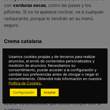
con
verduras secas
, como las pasas y los
piñones. Si no te apetece cocinar, ve a cualquier
restaurante, porque lo tendrán en su menú
seguro.
Crema catalana
Usamos cookies propias y de terceros para realizar
anuncios, el envío de contenidos personalizados y
Solo hay un plato que puede cerrar este delicioso
medición de anuncios. Necesitamos su
consentimiento, puede acceder a la configuración y
listado… ¡Y es el postre más sabroso y típico de
cambiar sus preferencias antes de otorgar o negar el
la región: la
crema catalana
! Sin lugar a dudas,
consentimiento. Obtendrá más información en nuestra
Política de Cookies.
un fantástico manjar, muy deseado por turistas.
Configuración
Aceptar
Una crema cubierta por una capa superficial de
azúcar caramelizada, que debes romper con la
cuchara.