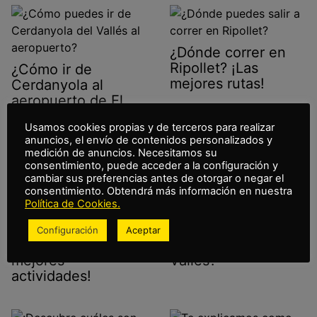
¿Dónde correr en
Ripollet? ¡Las
¿Cómo ir de
mejores rutas!
Cerdanyola al
aeropuerto de El
Prat?
Usamos cookies propias y de terceros para realizar
anuncios, el envío de contenidos personalizados y
medición de anuncios. Necesitamos su
consentimiento, puede acceder a la configuración y
cambiar sus preferencias antes de otorgar o negar el
consentimiento. Obtendrá más información en nuestra
Política de Cookies.
¿Qué hacer en
¿Qué rutas de
Montcada i Reixac
senderismo hacer
Configuración
Aceptar
con niños? ¡Las
en Cerdanyola del
mejores
Vallés?
actividades!