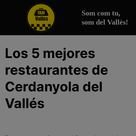
S
a
Som com tu,
l
som del Vallès!
t
a
r
a
Los 5 mejores
l
c
restaurantes de
o
n
Cerdanyola del
t
e
Vallés
n
i
d
o