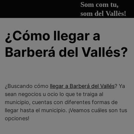
S
Som com tu,
a
som del Vallès!
l
t
¿Cómo llegar a
a
r
a
Barberá del Vallés?
l
c
o
n
t
¿Buscando cómo
llegar a Barberá del Vallés
? Ya
e
sean negocios u ocio lo que te traiga al
n
municipio, cuentas con diferentes formas de
i
llegar hasta el municipio. ¡Veamos cuáles son tus
d
opciones!
o