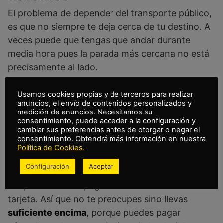
El problema de depender del transporte público,
es que no siempre te deja cerca de tu destino. A
veces puede que tengas que andar durante
media hora pues la parada más cercana no está
precisamente al lado.
No obstante,
nosotros te llevamos y dejamos
Usamos cookies propias y de terceros para realizar
anuncios, el envío de contenidos personalizados y
justo en tu punto de destino
. No importa dónde
medición de anuncios. Necesitamos su
se encuentre; dinos la dirección, y el conductor
consentimiento, puede acceder a la configuración y
cambiar sus preferencias antes de otorgar o negar el
te llevará hasta allí.
consentimiento. Obtendrá más información en nuestra
Política de Cookies.
Paga cómodamente
Configuración
Aceptar
Aceptamos tanto pago en efectivo como con
tarjeta. Así que no te preocupes sino llevas
suficiente encima
, porque puedes pagar